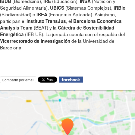
(Biomedicina),
(Educación),
(Nutrición y
IBUB
IRE
INSA
Seguridad Alimentaria),
(Sistemas Complejos),
UBICS
IRBio
(Biodiversidad) e
(Economía Aplicada). Asimismo,
IREA
participan el
, el
Instituto TransJus
Barcelona Economics
(BEAT) y la
Analysis Team
Cátedra de Sostenibilidad
(IEB-UB). La jornada cuenta con el respaldo del
Energética
de la Universidad de
Vicerrectorado de Investigación
Barcelona.
Compartir por email